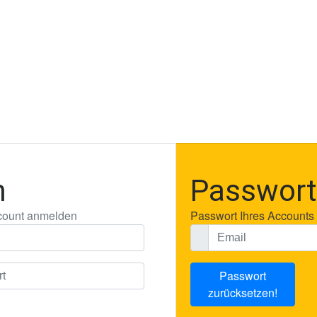
n
Passwort
count anmelden
Passwort Ihres Accounts
Passwort
zurücksetzen!